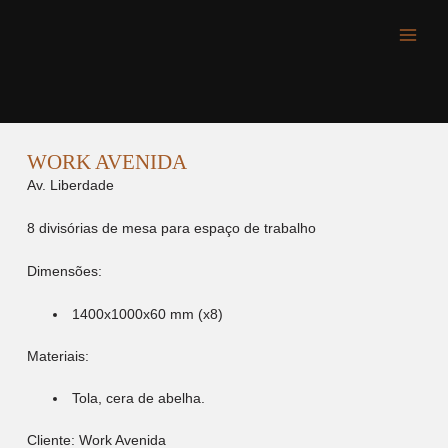
Skip
Main
to
content
Men
WORK AVENIDA
Av. Liberdade
8 divisórias de mesa para espaço de trabalho
Dimensões:
1400x1000x60 mm (x8)
Materiais:
Tola, cera de abelha.
Cliente: Work Avenida