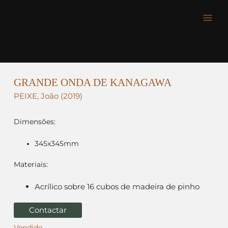
Skip
Mai
to
content
Men
GRANDE ONDA DE KANAGAWA
PEIXE, João (2019)
Dimensões:
345x345mm
Materiais:
Acrílico sobre 16 cubos de madeira de pinho
Contactar
Vendido